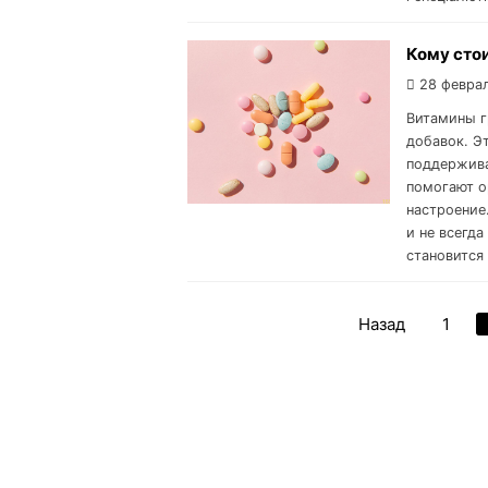
Кому сто
28 февра
Витамины г
добавок. Э
поддержива
помогают о
настроение
и не всегд
становится
Назад
1