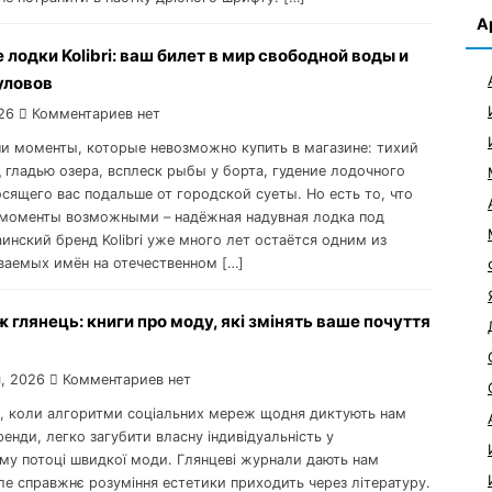
А
лодки Kolibri: ваш билет в мир свободной воды и
уловов
26
Комментариев нет
ни моменты, которые невозможно купить в магазине: тихий
д гладью озера, всплеск рыбы у борта, гудение лодочного
осящего вас подальше от городской суеты. Но есть то, что
 моменты возможными – надёжная надувная лодка под
инский бренд Kolibri уже много лет остаётся одним из
ваемых имён на отечественном […]
ж глянець: книги про моду, які змінять ваше почуття
, 2026
Комментариев нет
і, коли алгоритми соціальних мереж щодня диктують нам
ренди, легко загубити власну індивідуальність у
ому потоці швидкої моди. Глянцеві журнали дають нам
ле справжнє розуміння естетики приходить через літературу.