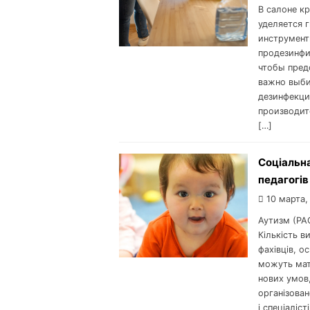
В салоне к
уделяется г
инструмент
продезинфи
чтобы пред
важно выби
дезинфекци
производит
[…]
Соціальна
педагогів
10 марта,
Аутизм (РА
Кількість в
фахівців, о
можуть мати
нових умов
організован
і спеціаліст