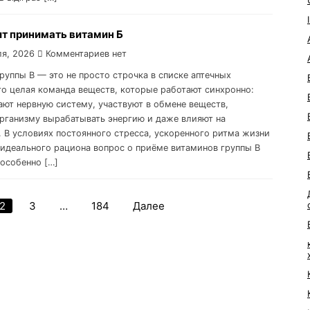
ит принимать витамин Б
ля, 2026
Комментариев нет
руппы B — это не просто строчка в списке аптечных
то целая команда веществ, которые работают синхронно:
ют нервную систему, участвуют в обмене веществ,
рганизму вырабатывать энергию и даже влияют на
. В условиях постоянного стресса, ускоренного ритма жизни
а идеального рациона вопрос о приёме витаминов группы B
 особенно […]
2
3
…
184
Далее
Навигация
по
записям