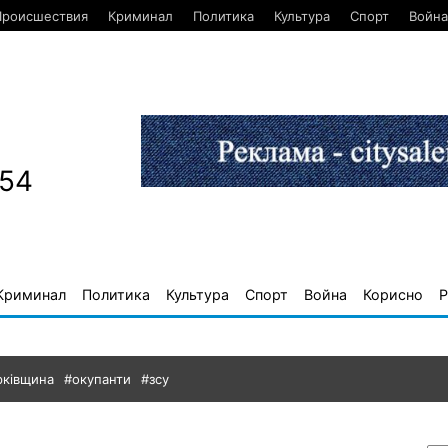
Происшествия
Криминал
Политика
Культура
Спорт
Война
654
Криминал
Политика
Культура
Спорт
Война
Корисно
Р
рківщина
#окупанти
#зсу