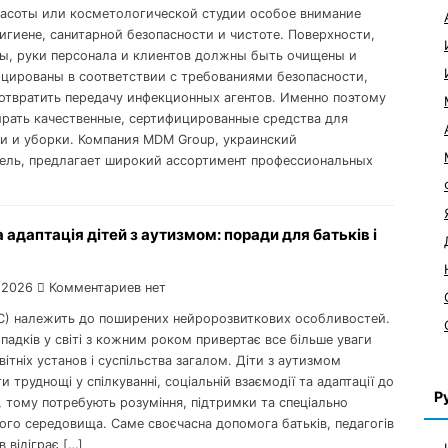
расоты или косметологической студии особое внимание
игиене, санитарной безопасности и чистоте. Поверхности,
ы, руки персонала и клиентов должны быть очищены и
цированы в соответствии с требованиями безопасности,
отвратить передачу инфекционных агентов. Именно поэтому
рать качественные, сертифицированные средства для
и и уборки. Компания MDM Group, украинский
ель, предлагает широкий ассортимент профессиональных
 адаптація дітей з аутизмом: поради для батьків і
 2026
Комментариев нет
С) належить до поширених нейророзвиткових особливостей.
ипадків у світі з кожним роком привертає все більше уваги
світніх установ і суспільства загалом. Діти з аутизмом
 труднощі у спілкуванні, соціальній взаємодії та адаптації до
Р
, тому потребують розуміння, підтримки та спеціально
ого середовища. Саме своєчасна допомога батьків, педагогів
ів відіграє […]