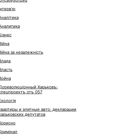
Uncategorized
Інтерв'ю
Аналітика
Аналитика
Бізнес
Війна
Війна за незалежність
Влада
Власть
Война
Дореволюціонный Харьковъ:
спецпроектъ отъ 057
Екологія
квартиры и элитные авто: декларации
харьковских депутатов
Корисно
Кримінал