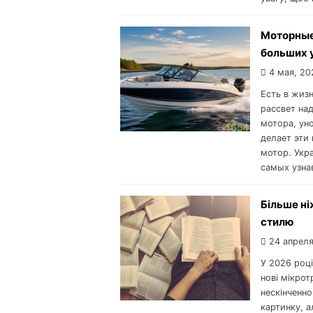
Моторные 
больших 
4 мая, 20
Есть в жиз
рассвет на
мотора, ун
делает эти
мотор. Укра
самых узна
Більше ні
стилю
24 апреля
У 2026 роц
нові мікрот
нескінченн
картинку, а