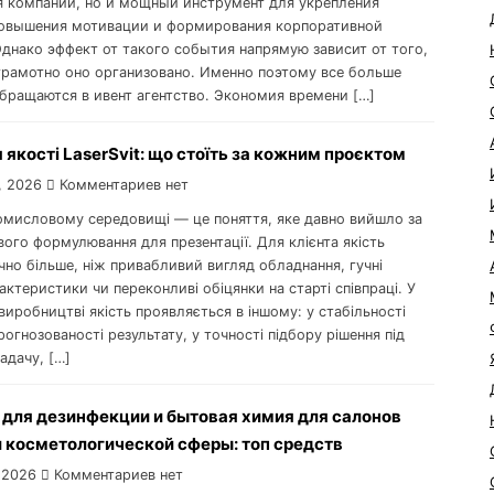
 компании, но и мощный инструмент для укрепления
овышения мотивации и формирования корпоративной
Однако эффект от такого события напрямую зависит от того,
грамотно оно организовано. Именно поэтому все больше
бращаются в ивент агентство. Экономия времени […]
 якості LaserSvit: що стоїть за кожним проєктом
, 2026
Комментариев нет
ромисловому середовищі — це поняття, яке давно вийшло за
ого формулювання для презентації. Для клієнта якість
чно більше, ніж привабливий вигляд обладнання, гучні
рактеристики чи переконливі обіцянки на старті співпраці. У
иробництві якість проявляється в іншому: у стабільності
рогнозованості результату, у точності підбору рішення під
адачу, […]
 для дезинфекции и бытовая химия для салонов
и косметологической сферы: топ средств
 2026
Комментариев нет