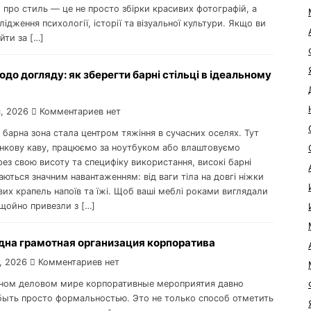
и про стиль — це не просто збірки красивих фотографій, а
лідження психології, історії та візуальної культури. Якщо ви
йти за […]
до догляду: як зберегти барні стільці в ідеальному
, 2026
Комментариев нет
 барна зона стала центром тяжіння в сучасних оселях. Тут
анкову каву, працюємо за ноутбуком або влаштовуємо
рез свою висоту та специфіку використання, високі барні
даються значним навантаженням: від ваги тіла на довгі ніжки
их крапель напоїв та їжі. Щоб ваші меблі роками виглядали
х щойно привезли з […]
дна грамотная организация корпоратива
, 2026
Комментариев нет
ном деловом мире корпоративные мероприятия давно
быть просто формальностью. Это не только способ отметить