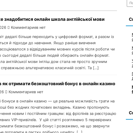
Най
е знадобитися онлайн школа англійської мови
С
026
Комментариев нет
іт дедалі більше переходить у цифровий формат, а разом із
ться й підходи до навчання. Якщо раніше вивчення
 асоціювалося з відвідуванням мовних курсів після роботи чи
то сьогодні дедалі більше людей обирають онлайн формат.
а англійської мови інгліш дом стала не просто зручним
 справжньою альтернативою класичній освіті. Та […]
в як отримати безкоштовний бонус в онлайн казино
26
Комментариев нет
і бонуси в онлайн казино — це реальна можливість грати на
роші без жодних початкових вкладень. Казино пропонують
С
чення новим і постійним гравцям: від фріспінів за реєстрацію
вних VIP-привілеїв. У цій статті розглянемо 5 перевірених
тримати безкоштовний бонус і розкажемо, на що звернути
не потрапити в пастку дрібного шрифту. […]