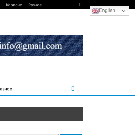
Корисно
Разное
English
азное