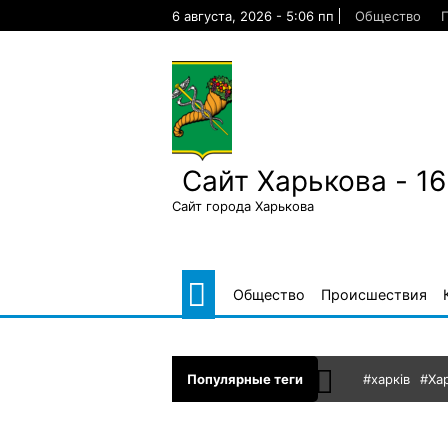
Skip
6 августа, 2026 - 5:06 пп
Общество
to
content
Сайт Харькова - 1
Сайт города Харькова
Общество
Происшествия
Популярные теги
#харків
#Ха