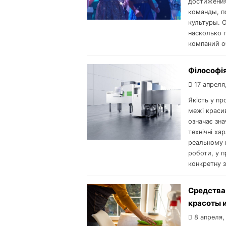
достижения
команды, п
культуры. 
насколько 
компаний о
Філософія
17 апреля
Якість у п
межі красив
означає зна
технічні ха
реальному в
роботи, у п
конкретну з
Средства
красоты 
8 апреля,