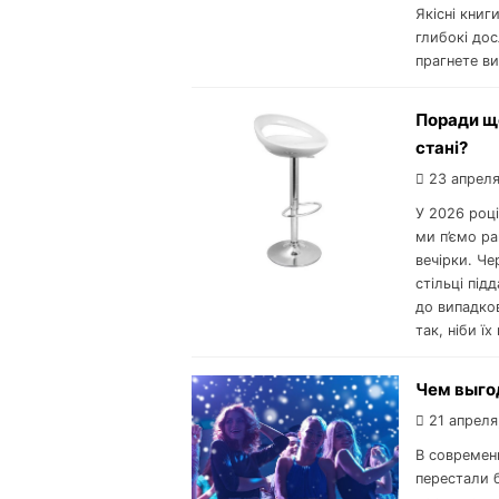
Якісні книг
глибокі дос
прагнете ви
Поради що
стані?
23 апреля
У 2026 році
ми п’ємо р
вечірки. Че
стільці під
до випадков
так, ніби ї
Чем выго
21 апреля
В современ
перестали 