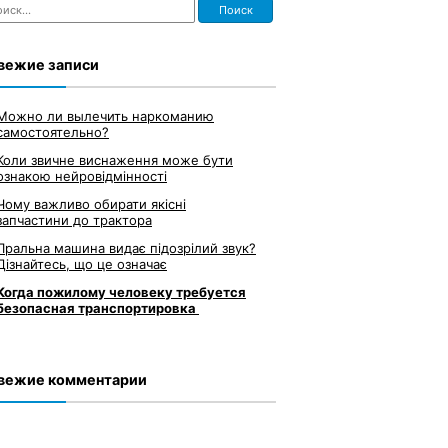
ти:
вежие записи
Можно ли вылечить наркоманию
самостоятельно?
Коли звичне виснаження може бути
ознакою нейровідмінності
Чому важливо обирати якісні
запчастини до трактора
Пральна машина видає підозрілий звук?
Дізнайтесь, що це означає
Когда пожилому человеку требуется
безопасная транспортировка
вежие комментарии