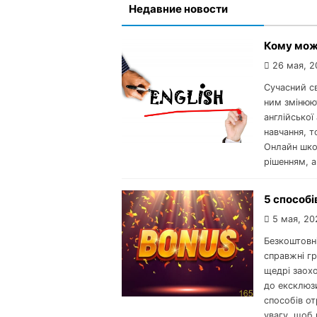
Недавние новости
Кому мож
26 мая, 2
Сучасний св
ним змінюю
англійської
навчання, 
Онлайн школ
рішенням, а
5 способі
5 мая, 20
Безкоштовн
справжні г
щедрі заохо
до ексклюзи
способів о
увагу, щоб 