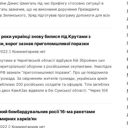
аїни Денис Шмигаль під час брифінгу стосовно ситуації в
галь зазначив, що на виконання доручення Президента
 Зеленського, Уряд підготував програму допомоги для всіх
 роки українці знову билися під Крутами з
и, ворог зазнав приголомшливої поразки
2022
Комментариев нет
Крутами в Чернігівській області відбувся бій Збройних сил
територіальної оборони з російськими окупантами. Унаслідок
 РФ зазнали “приголомшливої поразки”. Про це повідомила
громада. За свідченням жителів громади, українська армія
близно 200 російських солдатів та офіцерів. Тіла загиблих
а двох КамАЗах відвезли в бік Сумської області. “Через 104
ний бомбардувальник росії 16-ма ракетами
мирних харків’ян
2022
Комментариев нет