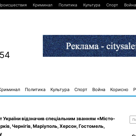
Происшествия
Криминал
Политика
Культура
Спорт
Война
654
Криминал
Политика
Культура
Спорт
Война
Корисно
Р
Най
 України відзначив спеціальним званням «Місто-
рків, Чернігів, Маріуполь, Херсон, Гостомель,
у