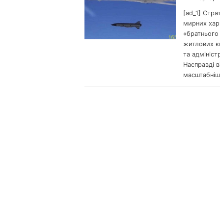
[ad_1] Стра
мирних харк
«братнього
житлових к
та адмініст
Насправді в
масштабніші