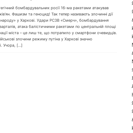
тегічний бомбардувальник росії 16-ма ракетами атакував
ів’ян. Фашизм та геноцид! Так тепер називають злочинні дії
 народу» у Харкові. Удари РСЗВ «Смерч», бомбардування
варталів, атака балістичними ракетами по центральній площі
рації міста – це лиш те, що потрапило у смартфони очевидців.
ійськові злочини режиму путіна у Харкові значно
. Учора, […]