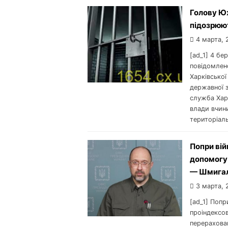
Голову Юж
підозрюют
4 марта, 
[ad_1] 4 б
повідомлен
Харківсько
державної з
служба Хар
влади вчини
територіаль
Попри вій
допомогу
— Шмигал
3 марта, 
[ad_1] Попр
проіндексов
перерахован