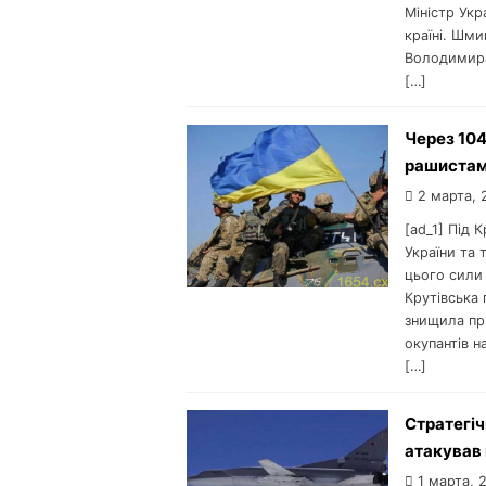
Міністр Укр
країні. Шми
Володимира
[…]
Через 104
рашистам
2 марта, 
[ad_1] Під 
України та 
цього сили
Крутівська 
знищила при
окупантів н
[…]
Стратегіч
атакував 
1 марта, 