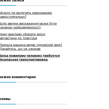
вежие записи
Можно ли вылечить наркоманию
самостоятельно?
Коли звичне виснаження може бути
ознакою нейровідмінності
Чому важливо обирати якісні
запчастини до трактора
Пральна машина видає підозрілий звук?
Дізнайтесь, що це означає
Когда пожилому человеку требуется
безопасная транспортировка
вежие комментарии
рхивы