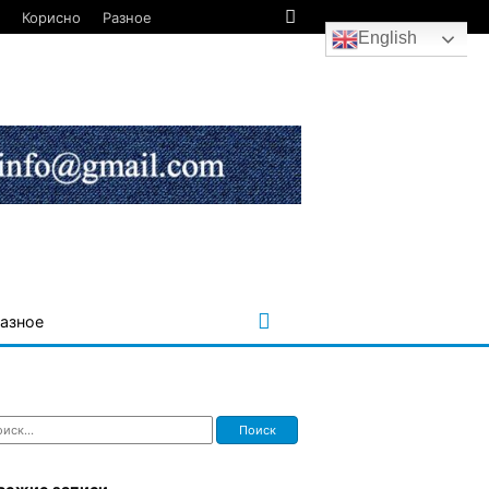
Корисно
Разное
English
азное
ти: