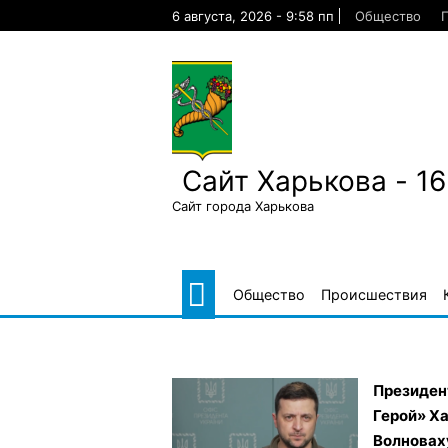
Skip
6 августа, 2026 - 9:58 пп
Общество
to
content
Сайт Харькова - 1
Сайт города Харькова
Общество
Происшествия
Президент
Герой» Ха
Волновах