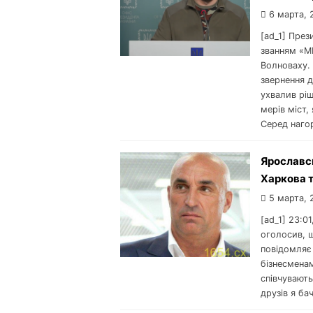
6 марта, 
[ad_1] Пре
званням «МІ
Волноваху.
звернення 
ухвалив рі
мерів міст,
Серед наго
Ярославсь
Харкова т
5 марта, 
[ad_1] 23:
оголосив, 
повідомляє 
бізнесменам
співчувають
друзів я ба