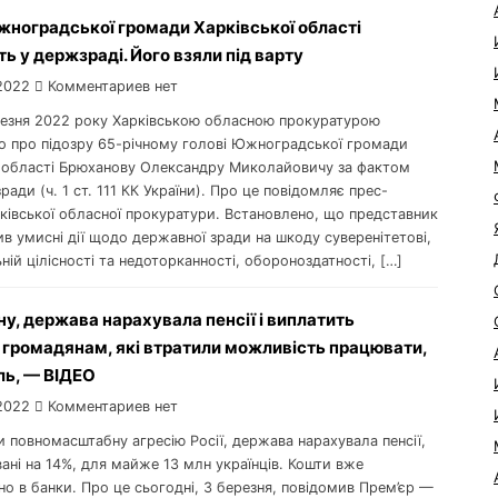
ноградської громади Харківської області
ь у держзраді. Його взяли під варту
2022
Комментариев нет
ерезня 2022 року Харківською обласною прокуратурою
о про підозру 65-річному голові Южноградської громади
ї області Брюханову Олександру Миколайовичу за фактом
ради (ч. 1 ст. 111 КК України). Про це повідомляє прес-
ківської обласної прокуратури. Встановлено, що представник
в умисні дії щодо державної зради на шкоду суверенітетові,
ній цілісності та недоторканності, обороноздатності, […]
ну, держава нарахувала пенсії і виплатить
 громадянам, які втратили можливість працювати,
ь, — ВІДЕО
2022
Комментариев нет
и повномасштабну агресію Росії, держава нарахувала пенсії,
ані на 14%, для майже 13 млн українців. Кошти вже
о в банки. Про це сьогодні, 3 березня, повідомив Прем’єр —