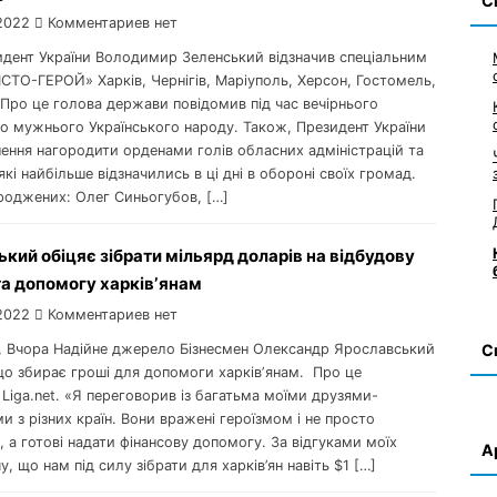
С
2022
Комментариев нет
зидент України Володимир Зеленський відзначив спеціальним
СТО-ГЕРОЙ» Харків, Чернігів, Маріуполь, Херсон, Гостомель,
 Про це голова держави повідомив під час вечірнього
до мужнього Українського народу. Також, Президент України
шення нагородити орденами голів обласних адміністрацій та
 які найбільше відзначились в ці дні в обороні своїх громад.
роджених: Олег Синьогубов, […]
кий обіцяє зібрати мільярд доларів на відбудову
а допомогу харківʼянам
2022
Комментариев нет
01, Вчора Надійне джерело Бізнесмен Олександр Ярославський
С
що збирає гроші для допомоги харківʼянам. Про це
Liga.net. «Я переговорив із багатьма моїми друзями-
и з різних країн. Вони вражені героїзмом і не просто
, а готові надати фінансову допомогу. За відгуками моїх
А
чу, що нам під силу зібрати для харків’ян навіть $1 […]