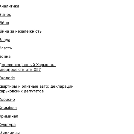
Аналитика
Бізнес
Війна
Війна за незалежність
Влада
Власть
Война
Дореволюціонный Харьковъ:
спецпроектъ отъ 057
Екологія
квартиры и элитные авто: декларации
харьковских депутатов
Корисно
Кримінал
Криминал
Культура
Миллионы