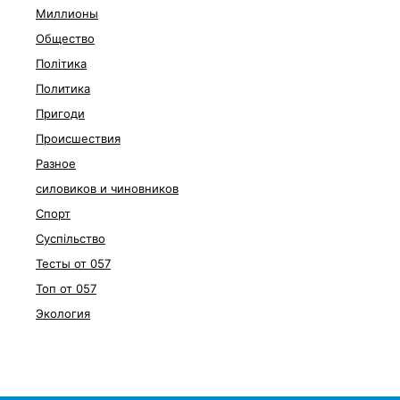
Миллионы
Общество
Політика
Политика
Пригоди
Происшествия
Разное
силовиков и чиновников
Спорт
Суспільство
Тесты от 057
Топ от 057
Экология