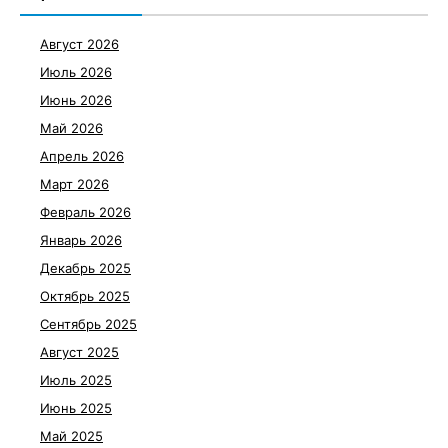
Август 2026
Июль 2026
Июнь 2026
Май 2026
Апрель 2026
Март 2026
Февраль 2026
Январь 2026
Декабрь 2025
Октябрь 2025
Сентябрь 2025
Август 2025
Июль 2025
Июнь 2025
Май 2025