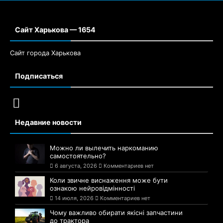
Сайт Харькова — 1654
Сайт города Харькова
Подписаться
Недавние новости
Можно ли вылечить наркоманию
самостоятельно?
6 августа, 2026
Комментариев нет
Коли звичне виснаження може бути
ознакою нейровідмінності
14 июля, 2026
Комментариев нет
Чому важливо обирати якісні запчастини
до трактора