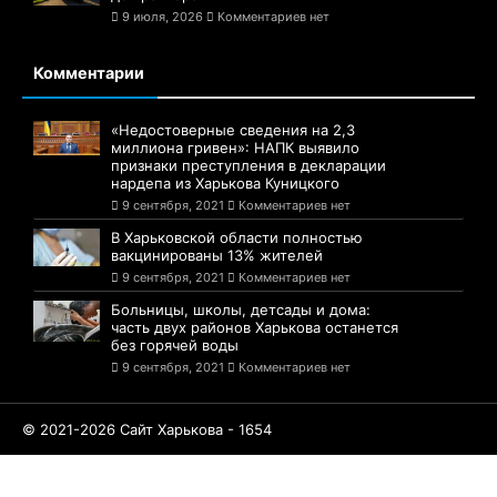
9 июля, 2026
Комментариев нет
Комментарии
«Недостоверные сведения на 2,3
миллиона гривен»: НАПК выявило
признаки преступления в декларации
нардепа из Харькова Куницкого
9 сентября, 2021
Комментариев нет
В Харьковской области полностью
вакцинированы 13% жителей
9 сентября, 2021
Комментариев нет
Больницы, школы, детсады и дома:
часть двух районов Харькова останется
без горячей воды
9 сентября, 2021
Комментариев нет
© 2021-2026 Сайт Харькова - 1654