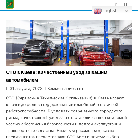
Skip
English
to
content
СТО в Киеве: Качественный уход за вашим
автомобилем
31 августа, 2023
Комментариев нет
СТО (Сервисные Технические Организации) в Киеве играют
ключевую роль в поддержании автомобилей в отличной
работоспособности. В условиях современного городского
ритма, качественный уход за авто становится неотъемлемой
частью обеспечения безопасности и долгой эксплуатации
транспортного средства. Ниже мы рассмотрим, какие
преимущества предоставляют СТО Киев и почему выбор