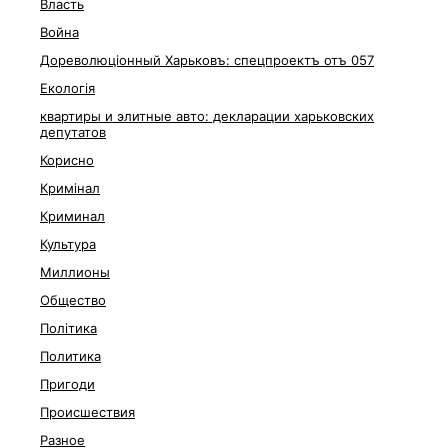
Власть
Война
Дореволюціонный Харьковъ: спецпроектъ отъ 057
Екологія
квартиры и элитные авто: декларации харьковских
депутатов
Корисно
Кримінал
Криминал
Культура
Миллионы
Общество
Політика
Политика
Пригоди
Происшествия
Разное