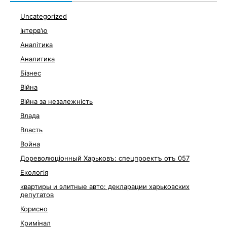
Uncategorized
Інтерв'ю
Аналітика
Аналитика
Бізнес
Війна
Війна за незалежність
Влада
Власть
Война
Дореволюціонный Харьковъ: спецпроектъ отъ 057
Екологія
квартиры и элитные авто: декларации харьковских
депутатов
Корисно
Кримінал