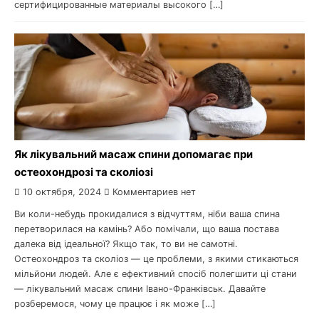
сертифицированные материалы высокого […]
Як лікувальний масаж спини допомагає при
остеохондрозі та сколіозі
10 октября, 2024
Комментариев нет
Ви коли-небудь прокидалися з відчуттям, ніби ваша спина
перетворилася на камінь? Або помічали, що ваша постава
далека від ідеальної? Якщо так, то ви не самотні.
Остеохондроз та сколіоз — це проблеми, з якими стикаються
мільйони людей. Але є ефективний спосіб полегшити ці стани
— лікувальний масаж спини Івано-Франківськ. Давайте
розберемося, чому це працює і як може […]