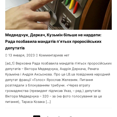
Медведчук, Деркач, Кузьмін більше не нардепи:
Рада позбавила мандатів пʼятьох проросійських
депутатів
13 января, 2023
Комментариев нет
[ad_1] Верховна Рада позбавила мандатів пʼятьох проросійських
депутатів – Віктора Медведчука, Андрія Деркача, Рената
Кузьміна і Андрія Аксьонова. Про це LB.ua повідомив народний
депутат фракції «Голос» Ярослав Железняк. Питання
розглядали з блокуванням трибуни. «Через втрату
громадянства (президент підписав Указ, – ред.) депутатів:
Віктора Медведчука – 320 – за (на фото голосування за це
питання), Тараса Козака […]