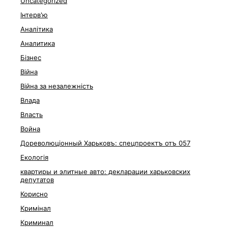
Uncategorized
Інтерв'ю
Аналітика
Аналитика
Бізнес
Війна
Війна за незалежність
Влада
Власть
Война
Дореволюціонный Харьковъ: спецпроектъ отъ 057
Екологія
квартиры и элитные авто: декларации харьковских
депутатов
Корисно
Кримінал
Криминал