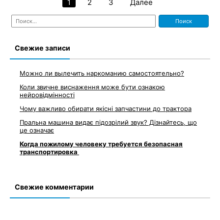
1
2
3
Далее
Навигация
Найти:
по
записям
Свежие записи
Можно ли вылечить наркоманию самостоятельно?
Коли звичне виснаження може бути ознакою
нейровідмінності
Чому важливо обирати якісні запчастини до трактора
Пральна машина видає підозрілий звук? Дізнайтесь, що
це означає
Когда пожилому человеку требуется безопасная
транспортировка
Свежие комментарии