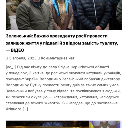
Зеленський: Бажаю президенту росії провести
залишок життя у підвалі й з відром замість туалету,
— ВІДЕО
3 апреля, 2023
Комментариев нет
[ad_1] Під час візиту до села Ягідне Чернігівської області
у понеділок, 3 квітня, де російські окупанти катували українців,
президент України Володимир Зеленський побажав диктатору
Володимиру Путіну провести решту днів за таких самих умов.
Зеленський побував у тому підвалі та поспілкувався з людьми,
які пережили окупацію — «страждання, катування, нелюдське
ставлення до всього живого». Він нагадав, що до захоплення
Ягідного […]