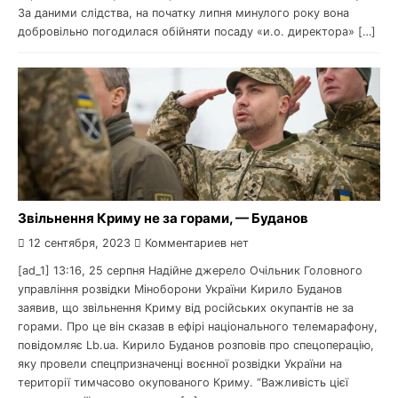
За даними слідства, на початку липня минулого року вона
добровільно погодилася обійняти посаду «и.о. директора» […]
Звільнення Криму не за горами, — Буданов
12 сентября, 2023
Комментариев нет
[ad_1] 13:16, 25 серпня Надійне джерело Очільник Головного
управління розвідки Міноборони України Кирило Буданов
заявив, що звільнення Криму від російських окупантів не за
горами. Про це він сказав в ефірі національного телемарафону,
повідомляє Lb.ua. Кирило Буданов розповів про спецоперацію,
яку провели спецпризначенці воєнної розвідки України на
території тимчасово окупованого Криму. “Важливість цієї