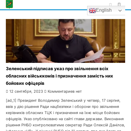
Skip
English
to
content
Зеленський підписав указ про звільнення всіх
обласних військкомів і призначення замість них
бойових офіцерів
12 сентября, 2023
Комментариев нет
[ad_1] Президент Володимир Зеленський у четвер, 17 серпня,
ввів у дію рішення Ради нацбезпеки і оборони про звільнення
керівників обласних ТЦК і призначення на їхнє місце бойових
офіцерів. Указ опубліковано на сайті глави держави. Виконання
рішення РНБО контролюватиме секретар Ради Олексій Данілов,