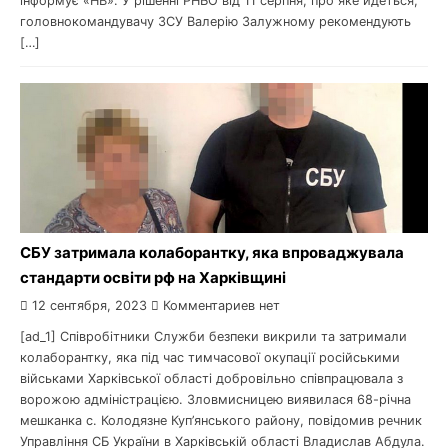
інформує «НВ». У рішенні РНБО від 11 серпня, про яке йдеться,
головнокомандувачу ЗСУ Валерію Залужному рекомендують
[…]
СБУ затримала колаборантку, яка впроваджувала
стандарти освіти рф на Харківщині
12 сентября, 2023
Комментариев нет
[ad_1] Співробітники Служби безпеки викрили та затримали
колаборантку, яка під час тимчасової окупації російськими
військами Харківської області добровільно співпрацювала з
ворожою адміністрацією. Зловмисницею виявилася 68-річна
мешканка с. Колодязне Куп’янського району, повідомив речник
Управління СБ України в Харківській області Владислав Абдула.