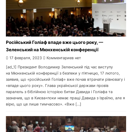
Російський Голіаф впаде вже цього року, —
Зеленський на Мюнхенській конференції
17 февраля, 2023
Комментариев нет
[ad_1] Президент Володимир Зеленський під час виступу
на Мюнхенській конференції з безпеки у п’ятницю, 17 лютого,
заявив, що «російський Голіаф» вже почав втрачати рівновагу і
«впаде цього року». Глава української держави провів
паралель з біблійною історією битви Давида і Голіафа та
зазначив, що в Києва«поки немає пращі Давида з Ізраїлю, але я
вірю, що це лише тимчасово». «Вже […]