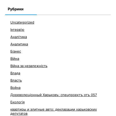
Рубрики
Uncategorized
Інтерв'ю
Аналітика
Аналитика
Бізнес
Війна
Війна за незалежність
Влада
Власть
Война
Дореволюціонный Харьковъ: спецпроектъ отъ 057
Екологія
квартиры и элитные авто: декларации харьковских
депутатов