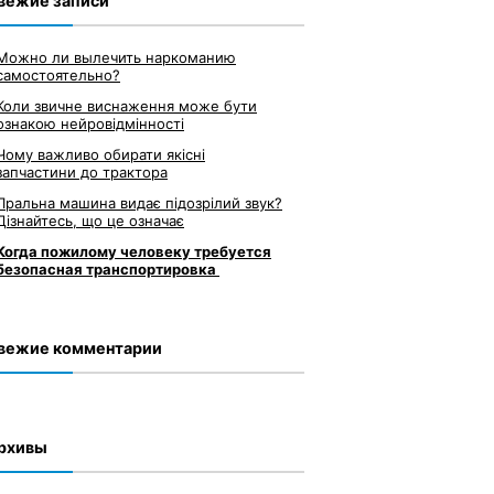
вежие записи
Можно ли вылечить наркоманию
самостоятельно?
Коли звичне виснаження може бути
ознакою нейровідмінності
Чому важливо обирати якісні
запчастини до трактора
Пральна машина видає підозрілий звук?
Дізнайтесь, що це означає
Когда пожилому человеку требуется
безопасная транспортировка
вежие комментарии
рхивы