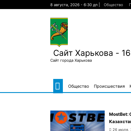
Skip
8 августа, 2026 - 6:30 дп
Общество
to
content
Сайт Харькова - 1
Сайт города Харькова
Общество
Происшествия
MostBet:
Казахста
26 июля,