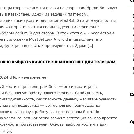
С
е годы азартные игры и ставки на спорт приобрели большую
ть в Казахстане. Одной из ведущих платформ,
яющих такие услуги, является MostBet. Это международная
ая контора, известная своим надежным сервисом и
бором событий для ставок. В этой статье мы рассмотрим
е приложение MostBet для Android в Казахстане, его
и, функциональность и преимущества. Здесь […]
ажно выбрать качественный хостинг для телеграм
2024
Комментариев нет
ый хостинг для телеграм бота — это инвестиция в
 и безопасную работу вашего сервиса. Стабильность,
С
оизводительность, безопасность данных, масштабируемость
ональная поддержка — вот основные преимущества,
еспечат успешную работу вашего телеграм бота. Не
а хостинге, ведь от этого зависит репутация вашего проекта
А
оренность пользователей. Основы выбора хостинга для
ота […]