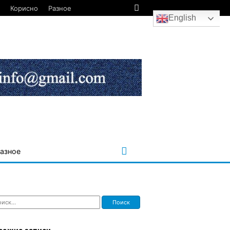
Корисно
Разное
English
азное
ти: