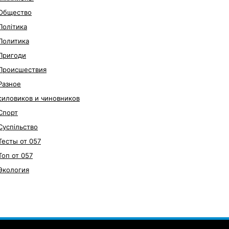
Общество
Політика
Политика
Пригоди
Происшествия
Разное
силовиков и чиновников
Спорт
Суспільство
Тесты от 057
Топ от 057
Экология