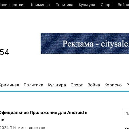
Происшествия
Криминал
Политика
Культура
Спорт
Война
654
Криминал
Политика
Культура
Спорт
Война
Корисно
Р
Най
 Официальное Приложение для Android в
не
 2024
Комментариев нет