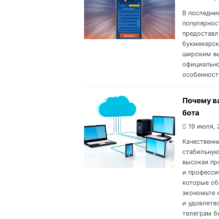
В последни
популярнос
предоставл
букмекерск
широким вы
официально
особенност
Почему в
бота
19 июля, 
Качественн
стабильную
высокая пр
и професси
которые об
экономьте н
и удовлетв
телеграм б