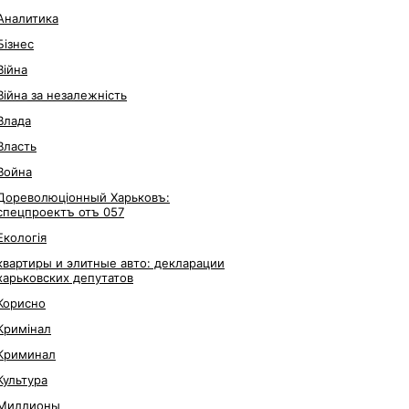
Аналитика
Бізнес
Війна
Війна за незалежність
Влада
Власть
Война
Дореволюціонный Харьковъ:
спецпроектъ отъ 057
Екологія
квартиры и элитные авто: декларации
харьковских депутатов
Корисно
Кримінал
Криминал
Культура
Миллионы