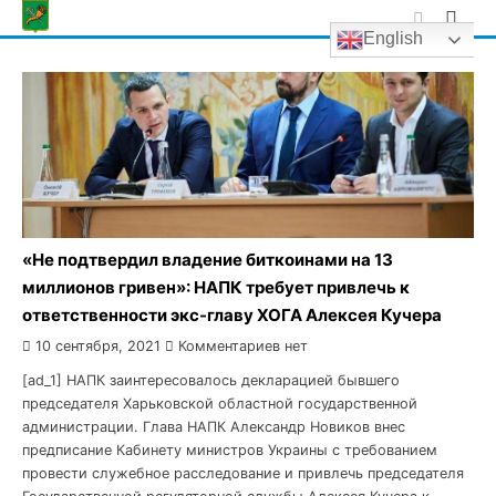
Skip
English
to
content
«Не подтвердил владение биткоинами на 13
миллионов гривен»: НАПК требует привлечь к
ответственности экс-главу ХОГА Алексея Кучера
10 сентября, 2021
Комментариев нет
[ad_1] НАПК заинтересовалось декларацией бывшего
председателя Харьковской областной государственной
администрации. Глава НАПК Александр Новиков внес
предписание Кабинету министров Украины с требованием
провести служебное расследование и привлечь председателя