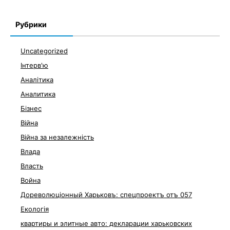
Рубрики
Uncategorized
Інтерв'ю
Аналітика
Аналитика
Бізнес
Війна
Війна за незалежність
Влада
Власть
Война
Дореволюціонный Харьковъ: спецпроектъ отъ 057
Екологія
квартиры и элитные авто: декларации харьковских