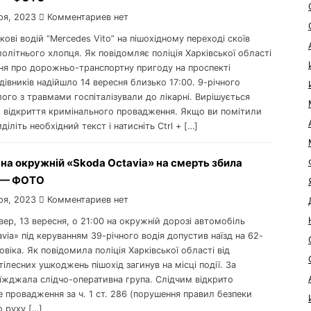
ря, 2023
Комментариев нет
ркові водій “Mercedes Vito” на пішохідному переході скоїв
лолітнього хлопця. Як повідомляє поліція Харківської області
ня про дорожньо-транспортну пригоду на проспекті
івників надійшло 14 вересня близько 17:00. 9-річного
го з травмами госпіталізували до лікарні. Вирішується
о відкриття кримінального провадження. Якщо ви помітили
діліть необхідний текст і натисніть Ctrl + […]
 на окружній «Skoda Octavia» на смерть збила
, — ФОТО
ря, 2023
Комментариев нет
твер, 13 вересня, о 21:00 на окружній дорозі автомобіль
via» під керуванням 39-річного водія допустив наїзд на 62-
овіка. Як повідомила поліція Харківської області від
ілесних ушкоджень пішохід загинув на місці події. За
їжджала слідчо-оперативна група. Слідчим відкрито
 провадження за ч. 1 ст. 286 (порушення правил безпеки
 руху […]