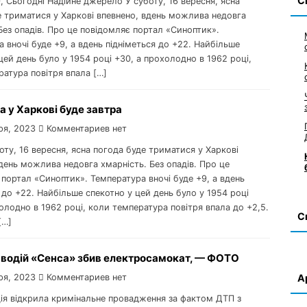
С
0, Сьогодні Надійне джерело У суботу, 16 вересня, ясна
е триматися у Харкові впевнено, вдень можлива недовга
Без опадів. Про це повідомляє портал «Синоптик».
 вночі буде +9, а вдень підніметься до +22. Найбільше
цей день було у 1954 році +30, а прохолодно в 1962 році,
атура повітря впала […]
а у Харкові буде завтра
ря, 2023
Комментариев нет
боту, 16 вересня, ясна погода буде триматися у Харкові
день можлива недовга хмарність. Без опадів. Про це
портал «Синоптик». Температура вночі буде +9, а вдень
 до +22. Найбільше спекотно у цей день було у 1954 році
олодно в 1962 році, коли температура повітря впала до +2,5.
С
[…]
 водій «Сенса» збив електросамокат, — ФОТО
ря, 2023
Комментариев нет
А
ція відкрила кримінальне провадження за фактом ДТП з