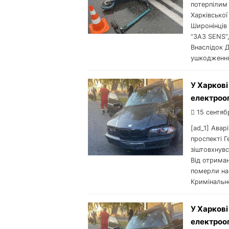
потерпілим 
Харківської
Широнінців 
“ЗАЗ SENS”,
Внаслідок 
ушкодження 
У Харкові
електроо
15 сентяб
[ad_1] Авар
проспекті Г
зіштовхнувс
Від отриман
померли на 
Кримінальн
У Харкові
електроо