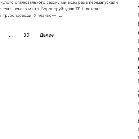
нулого опалювального сезону ми вісім разів перезапускали
лення всього міста. Ворог зруйнував ТЕЦ, котельні,
ні трубопроводи. У планах — […]
…
30
Далее
Навигация
по
записям