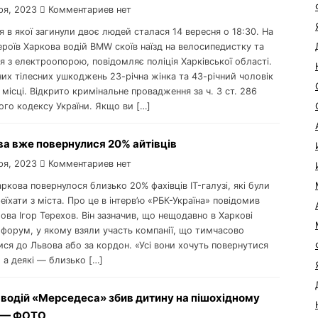
ря, 2023
Комментариев нет
ія в якої загинули двоє людей сталася 14 вересня о 18:30. На
ероїв Харкова водій BMW скоїв наїзд на велосипедистку та
я з електроопорою, повідомляє поліція Харківської області.
их тілесних ушкоджень 23-річна жінка та 43-річний чоловік
місці. Відкрито кримінальне провадження за ч. 3 ст. 286
ого кодексу України. Якщо ви […]
а вже повернулися 20% айтівців
ря, 2023
Комментариев нет
аркова повернулося близько 20% фахівців IT-галузі, які були
еїхати з міста. Про це в інтерв’ю «РБК-Україна» повідомив
ова Ігор Терехов. Він зазначив, що нещодавно в Харкові
-форум, у якому взяли участь компанії, що тимчасово
ся до Львова або за кордон. «Усі вони хочуть повернутися
 а деякі — близько […]
 водій «Мерседеса» збив дитину на пішохідному
, — ФОТО