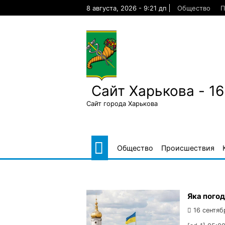
Skip
8 августа, 2026 - 9:21 дп
Общество
П
to
content
Сайт Харькова - 1
Сайт города Харькова
Общество
Происшествия
Яка погод
16 сентяб