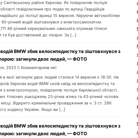
у Салтівському районі Харкова. Як повідомляє поліція
 області повідомлення про подію по вулиці Гвардійців
надійшло до поліції вранці 15 вересня. Керуючи автомобілем
 60-річний водій зіштовхнувся з електросамокатом.
ДТП 46-річний кермувальник самоката отримав тілесні
та був доставлений до лікарні. За […]
 водій BMW збив велосипедистку та зіштовхнувся з
порою: загинули двоє людей, — ФОТО
ря, 2023
Комментариев нет
ія в якої загинули двоє людей сталася 14 вересня о 18:30. На
ероїв Харкова водій BMW скоїв наїзд на велосипедистку та
я з електроопорою, повідомляє поліція Харківської області.
их тілесних ушкоджень 23-річна жінка та 43-річний чоловік
місці. Відкрито кримінальне провадження за ч. 3 ст. 286
ого кодексу України. Якщо ви […]
 водій BMW збив велосипедистку та зіштовхнувся з
порою: загинули двоє людей, — ФОТО