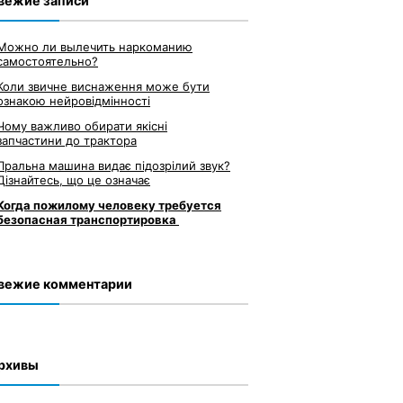
вежие записи
Можно ли вылечить наркоманию
самостоятельно?
Коли звичне виснаження може бути
ознакою нейровідмінності
Чому важливо обирати якісні
запчастини до трактора
Пральна машина видає підозрілий звук?
Дізнайтесь, що це означає
Когда пожилому человеку требуется
безопасная транспортировка
вежие комментарии
рхивы