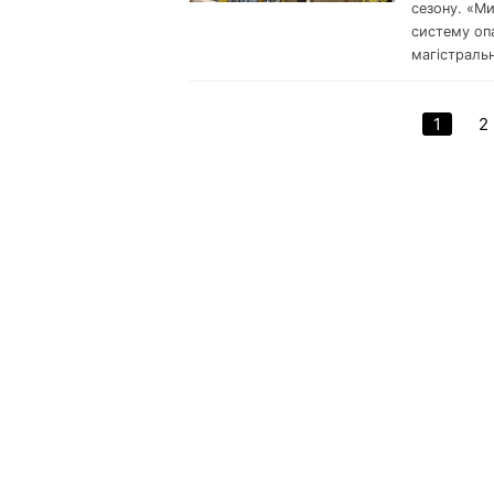
сезону. «Ми
систему опа
магістраль
1
2