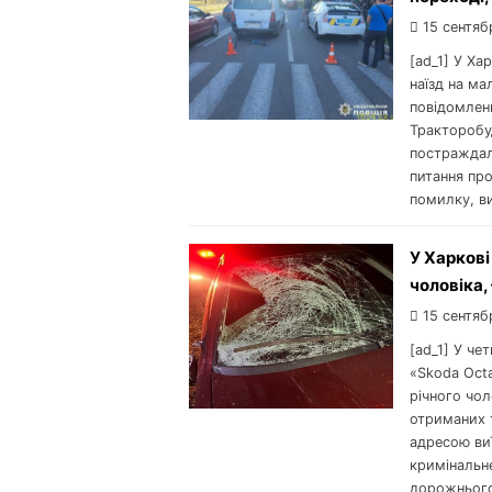
15 сентяб
[ad_1] У Ха
наїзд на ма
повідомлен
Тракторобуд
постраждало
питання пр
помилку, ви
У Харкові
чоловіка
15 сентяб
[ad_1] У че
«Skoda Octa
річного чол
отриманих т
адресою ви
кримінальне
дорожнього