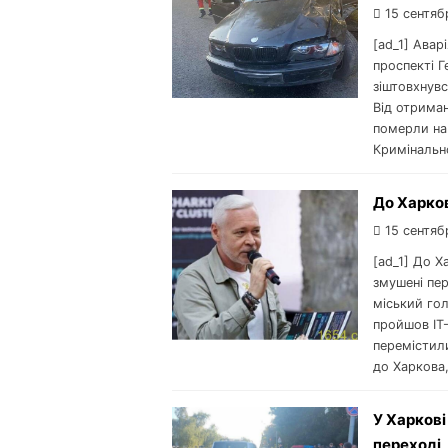
15 сентяб
[ad_1] Авар
проспекті Г
зіштовхнувс
Від отриман
померли на 
Кримінальн
До Харков
15 сентяб
[ad_1] До Х
змушені пер
міський гол
пройшов IT
перемістили
до Харкова,
У Харкові
переході