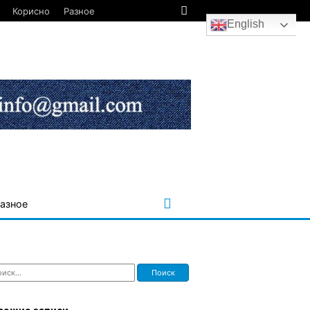
Корисно
Разное
English
азное
ти: