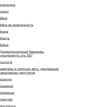
Аналитика
Бізнес
Війна
Війна за незалежність
Влада
Власть
Война
Дореволюціонный Харьковъ:
спецпроектъ отъ 057
Екологія
квартиры и элитные авто: декларации
харьковских депутатов
Корисно
Кримінал
Криминал
Культура
Миллионы