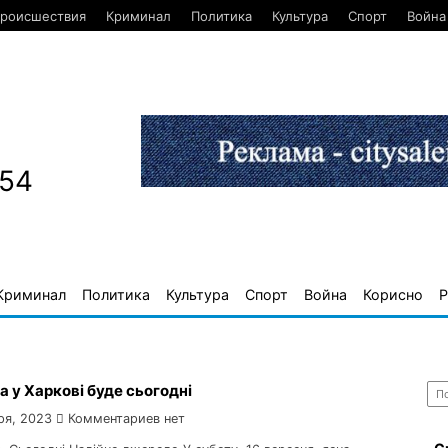
роисшествия
Криминал
Политика
Культура
Спорт
Война
654
Криминал
Политика
Культура
Спорт
Война
Корисно
Р
Най
а у Харкові буде сьогодні
ря, 2023
Комментариев нет