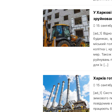
У Харкові
зруйнован
15 сентяб
[ad_1] Відн
будинках, 
міський го
копітка і, 
мер. Також 
руйнувань п
для їх […]
Харків го
15 сентяб
[ad_1] Сист
зимового пе
повідомив 
працюють б