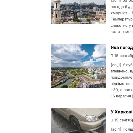
[ad_1] 05:0
погода буд
хмарність. 
Температура
спекотно у 
коли темпер
Яка погод
15 сентяб
[ad_1] У су
впевнено, в
повідомляє 
підніметься
+30, а прох
16 вересня 
У Харкові
15 сентяб
[ad_1] Полі