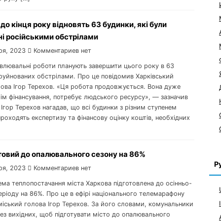
 до кінця року відновять 63 будинки, які були
і російськими обстрілами
ря, 2023
Комментариев нет
овлювальні роботи планують завершити цього року в 63
зруйнованих обстрілами. Про це повідомив Харківський
лова Ігор Терехов. «Ця робота продовжується. Вона дуже
крім фінансування, потребує людського ресурсу», — зазначив
Ігор Терехов нагадав, що всі будинки з різним ступенем
роходять експертизу та фінансову оцінку коштів, необхідних
товий до опалювального сезону на 86%
Р
ря, 2023
Комментариев нет
ема теплопостачання міста Харкова підготовлена до осінньо-
ріоду на 86%. Про це в ефірі національного телемарафону
міський голова Ігор Терехов. За його словами, комунальники
ез вихідних, щоб підготувати місто до опалювального