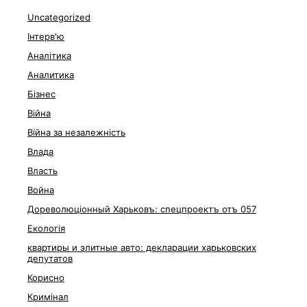
Uncategorized
Інтерв'ю
Аналітика
Аналитика
Бізнес
Війна
Війна за незалежність
Влада
Власть
Война
Дореволюціонный Харьковъ: спецпроектъ отъ 057
Екологія
квартиры и элитные авто: декларации харьковских
депутатов
Корисно
Кримінал