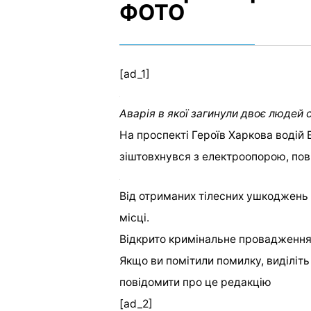
ФОТО
[ad_1]
Аварія в якої загинули двоє людей 
На проспекті Героїв Харкова водій 
зіштовхнувся з електроопорою, пові
Від отриманих тілесних ушкоджень 
місці.
Відкрито кримінальне провадження з
Якщо ви помітили помилку, виділіть н
повідомити про це редакцію
[ad_2]