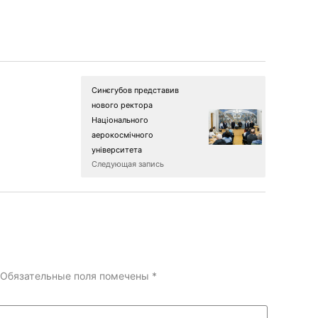
Синєгубов представив
нового ректора
Національного
аерокосмічного
університета
Следующая запись
Обязательные поля помечены
*