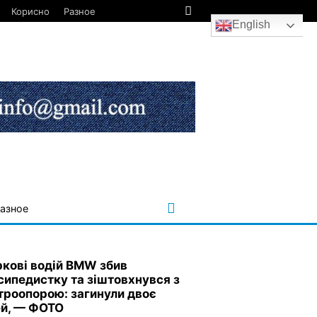
Корисно
Разное
English
азное
ркові водій BMW збив
сипедистку та зіштовхнувся з
троопорою: загинули двоє
й, — ФОТО