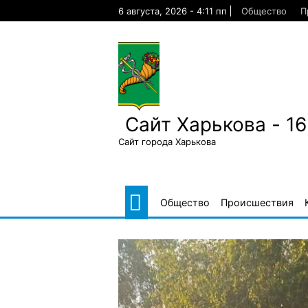
Skip
6 августа, 2026 - 4:11 пп
Общество
П
to
content
Сайт Харькова - 1
Сайт города Харькова
Общество
Происшествия