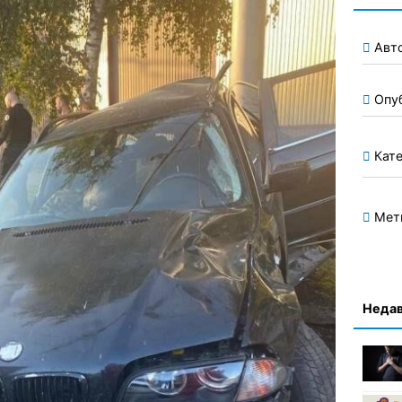
Авт
Опу
Кате
Мет
Недав