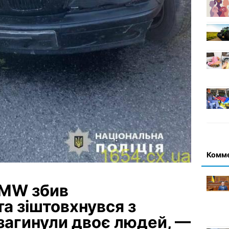
Комм
BMW збив
а зіштовхнувся з
загинули двоє людей, —