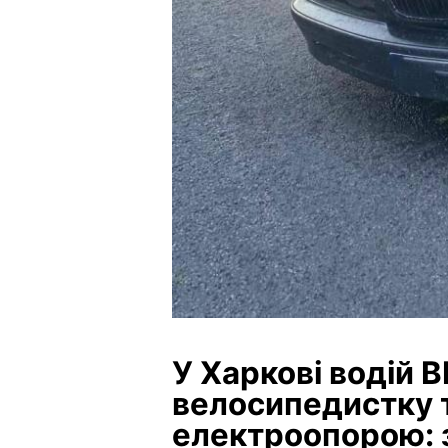
У Харкові водій 
велосипедистку т
електроопорою: 