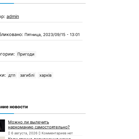
ор:
admin
бликовано:
Пятница, 2023/09/15 - 13:01
гории:
Пригоди
ки:
дтп
загиблі
харків
ние новости
Можно ли вылечить
наркоманию самостоятельно?
6 августа, 2026
Комментариев нет
Коли звичне виснаження може