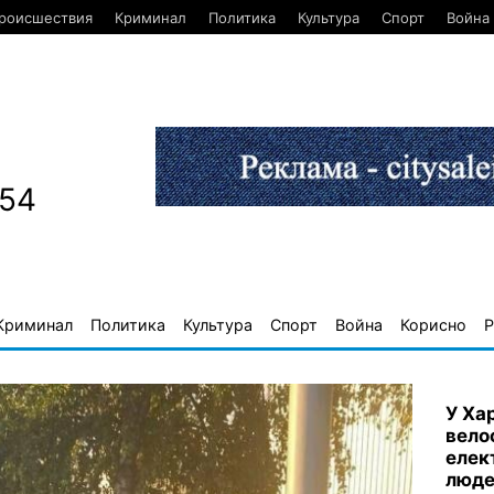
роисшествия
Криминал
Политика
Культура
Спорт
Война
654
Криминал
Политика
Культура
Спорт
Война
Корисно
Р
У Ха
вело
елек
люде