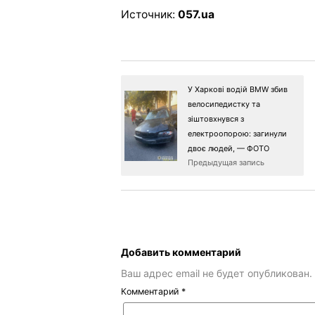
Источник:
057.ua
У Харкові водій BMW збив
велосипедистку та
зіштовхнувся з
електроопорою: загинули
двоє людей, — ФОТО
Предыдущая запись
Добавить комментарий
Ваш адрес email не будет опубликован.
Комментарий
*