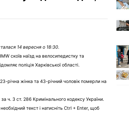
сталася 14 вересня о 18:30.
BMW скоїв наїзд на велосипедистку та
домляє поліція Харківської області.
23-річна жінка та 43-річний чоловік померли на
а ч. 3 ст. 286 Кримінального кодексу України.
еобхідний текст і натисніть Ctrl + Enter, щоб