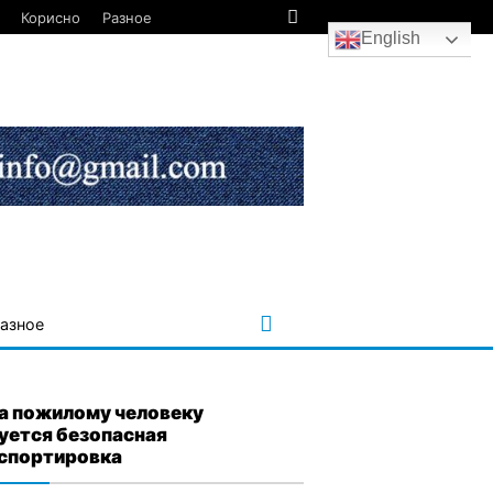
Корисно
Разное
English
азное
а пожилому человеку
уется безопасная
спортировка