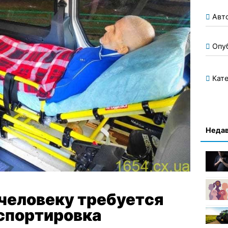
Авт
Опу
Кате
Недав
человеку требуется
спортировка