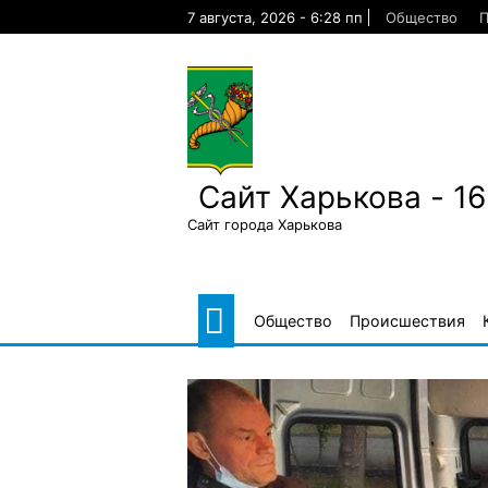
Skip
7 августа, 2026 - 6:28 пп
Общество
П
to
content
Сайт Харькова - 1
Сайт города Харькова
Общество
Происшествия