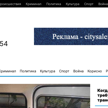
роисшествия
Криминал
Политика
Культура
Спорт
Война
654
Криминал
Политика
Культура
Спорт
Война
Корисно
Р
Когд
треб
тран