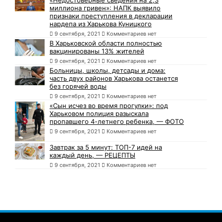
«Недостоверные сведения на 2,3
миллиона гривен»: НАПК выявило
признаки преступления в декларации
нардепа из Харькова Куницкого
9 сентября, 2021
Комментариев нет
В Харьковской области полностью
вакцинированы 13% жителей
9 сентября, 2021
Комментариев нет
Больницы, школы, детсады и дома:
часть двух районов Харькова останется
без горячей воды
9 сентября, 2021
Комментариев нет
«Сын исчез во время прогулки»: под
Харьковом полиция разыскала
пропавшего 4-летнего ребенка, — ФОТО
9 сентября, 2021
Комментариев нет
Завтрак за 5 минут: ТОП-7 идей на
каждый день, — РЕЦЕПТЫ
9 сентября, 2021
Комментариев нет