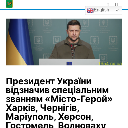
Skip
English
to
content
Президент України
відзначив спеціальним
званням «Місто-Герой»
Харків, Чернігів,
Маріуполь, Херсон,
Гостомель, Волноваху