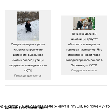
Дочь скандальной
чиновницы, депутат
Увидел полицию и резко
облсовета и владелица
изменил направление
торговых павильонов. Что
движения: в Харькове
известно о новой главе
«копы» посреди улицы
Холодногорского района в
задержали «закладчика», —
Харькове, — ФОТО
Следующая запись
ФОТО
Предыдущая запись
ди, которые на самом деле живут в глуши, но почему-то
Добавить комментарий