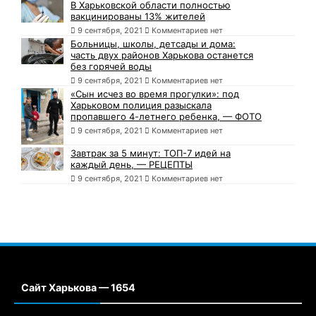
В Харьковской области полностью
вакцинированы 13% жителей
9 сентября, 2021
Комментариев нет
Больницы, школы, детсады и дома:
часть двух районов Харькова останется
без горячей воды
9 сентября, 2021
Комментариев нет
«Сын исчез во время прогулки»: под
Харьковом полиция разыскала
пропавшего 4-летнего ребенка, — ФОТО
9 сентября, 2021
Комментариев нет
Завтрак за 5 минут: ТОП-7 идей на
каждый день, — РЕЦЕПТЫ
9 сентября, 2021
Комментариев нет
Сайт Харькова — 1654