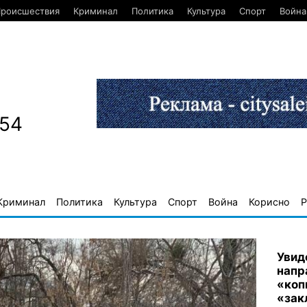
роисшествия
Криминал
Политика
Культура
Спорт
Война
654
Криминал
Политика
Культура
Спорт
Война
Корисно
Р
Увид
напр
«коп
«зак