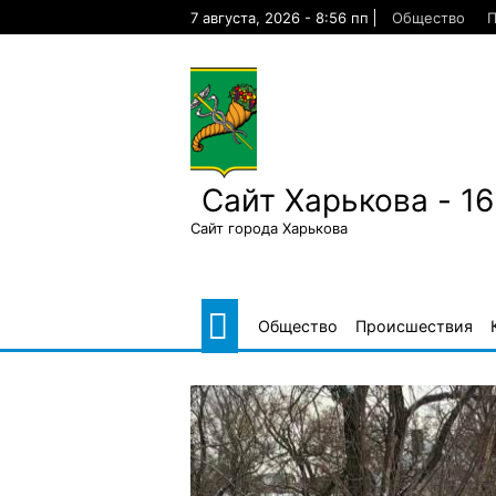
Skip
7 августа, 2026 - 8:56 пп
Общество
П
to
content
Сайт Харькова - 1
Сайт города Харькова
Общество
Происшествия