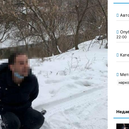
Авт
Опу
22:00
Кате
Мет
нарк
Недав