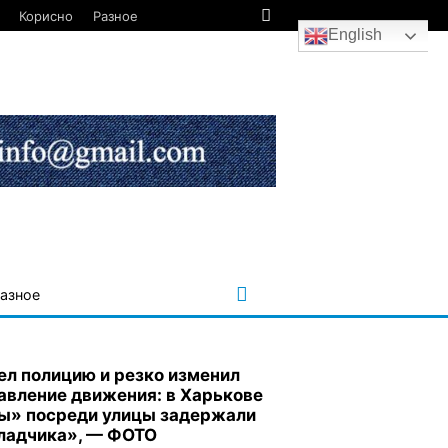
Корисно
Разное
English
азное
ел полицию и резко изменил
авление движения: в Харькове
ы» посреди улицы задержали
ладчика», — ФОТО