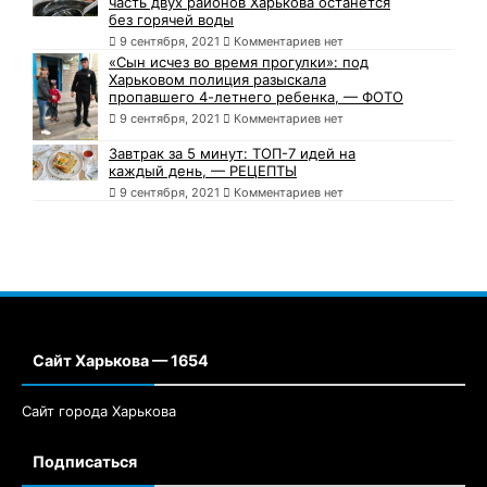
часть двух районов Харькова останется
без горячей воды
9 сентября, 2021
Комментариев нет
«Сын исчез во время прогулки»: под
Харьковом полиция разыскала
пропавшего 4-летнего ребенка, — ФОТО
9 сентября, 2021
Комментариев нет
Завтрак за 5 минут: ТОП-7 идей на
каждый день, — РЕЦЕПТЫ
9 сентября, 2021
Комментариев нет
Сайт Харькова — 1654
Сайт города Харькова
Подписаться