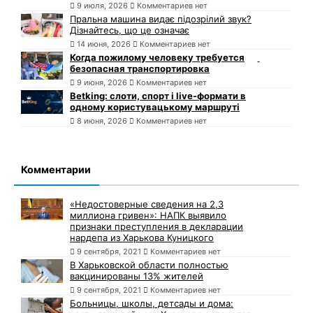
9 июля, 2026
Комментариев нет
Пральна машина видає підозрілий звук?
Дізнайтесь, що це означає
14 июня, 2026
Комментариев нет
Когда пожилому человеку требуется
безопасная транспортировка
9 июня, 2026
Комментариев нет
Betking: слоти, спорт і live-формати в
одному користувацькому маршруті
8 июня, 2026
Комментариев нет
Комментарии
«Недостоверные сведения на 2,3
миллиона гривен»: НАПК выявило
признаки преступления в декларации
нардепа из Харькова Куницкого
9 сентября, 2021
Комментариев нет
В Харьковской области полностью
вакцинированы 13% жителей
9 сентября, 2021
Комментариев нет
Больницы, школы, детсады и дома: