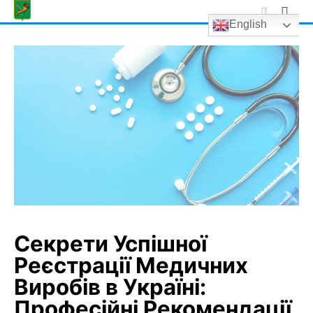
Skip
English
to
content
Секрети Успішної
Реєстрації Медичних
Виробів в Україні:
Професійні Рекомендації