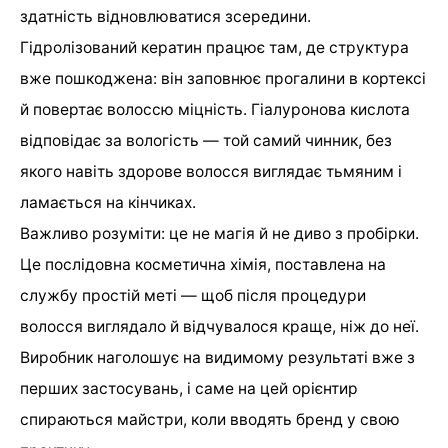
здатність відновлюватися зсередини.
Гідролізований кератин працює там, де структура
вже пошкоджена: він заповнює прогалини в кортексі
й повертає волоссю міцність. Гіалуронова кислота
відповідає за вологість — той самий чинник, без
якого навіть здорове волосся виглядає тьмяним і
ламається на кінчиках.
Важливо розуміти: це не магія й не диво з пробірки.
Це послідовна косметична хімія, поставлена на
службу простій меті — щоб після процедури
волосся виглядало й відчувалося краще, ніж до неї.
Виробник наголошує на видимому результаті вже з
перших застосувань, і саме на цей орієнтир
спираються майстри, коли вводять бренд у свою