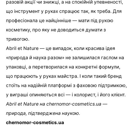
разовій акції чи знижці, а на спокійній упевненості,
що інструмент у руках спрацює так, як треба. Для
професіонала це найцінніше — мати під рукою
косметику, про яку не доводиться думати з
тривогою.
Abril et Nature — це випадок, коли красива ідея
«природа й наука разом» не залишилася гаслом на
упаковці, а перетворилася на конкретні формули,
що працюють у руках майстра. І коли такий бренд
стоїть на надійній платформі з фаховою підтримкою,
у виграші опиняються всі — і колорист, і його клієнт.
Abril
et
Nature
на chernomor
-cosmetics
.ua
—
природа, підтверджена наукою.
chernomor-cosmetics.ua