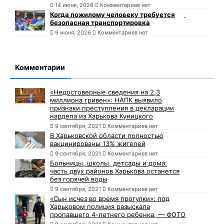
14 июня, 2026
Комментариев нет
Когда пожилому человеку требуется
безопасная транспортировка
9 июня, 2026
Комментариев нет
Комментарии
«Недостоверные сведения на 2,3
миллиона гривен»: НАПК выявило
признаки преступления в декларации
нардепа из Харькова Куницкого
9 сентября, 2021
Комментариев нет
В Харьковской области полностью
вакцинированы 13% жителей
9 сентября, 2021
Комментариев нет
Больницы, школы, детсады и дома:
часть двух районов Харькова останется
без горячей воды
9 сентября, 2021
Комментариев нет
«Сын исчез во время прогулки»: под
Харьковом полиция разыскала
пропавшего 4-летнего ребенка, — ФОТО