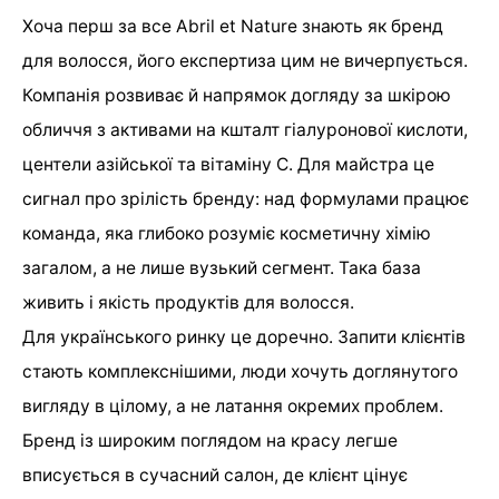
Хоча перш за все Abril et Nature знають як бренд
для волосся, його експертиза цим не вичерпується.
Компанія розвиває й напрямок догляду за шкірою
обличчя з активами на кшталт гіалуронової кислоти,
центели азійської та вітаміну C. Для майстра це
сигнал про зрілість бренду: над формулами працює
команда, яка глибоко розуміє косметичну хімію
загалом, а не лише вузький сегмент. Така база
живить і якість продуктів для волосся.
Для українського ринку це доречно. Запити клієнтів
стають комплекснішими, люди хочуть доглянутого
вигляду в цілому, а не латання окремих проблем.
Бренд із широким поглядом на красу легше
вписується в сучасний салон, де клієнт цінує